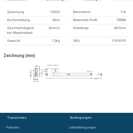
Spannung
12VDC
Nennstrom
11A
Rückmeldung
Nein
Maximale Kraft
7000N
Geschwindigkeit
5mm/s
Hublänge
457mm
bei Maximallast
Gewicht
7,2kg
SKU
11014197
Zeichnung (mm)
Transmotec
Transmotec
Bedingungen
Bedingungen
Produkte
Produkte
Lieferbedingungen
Lieferbedingungen