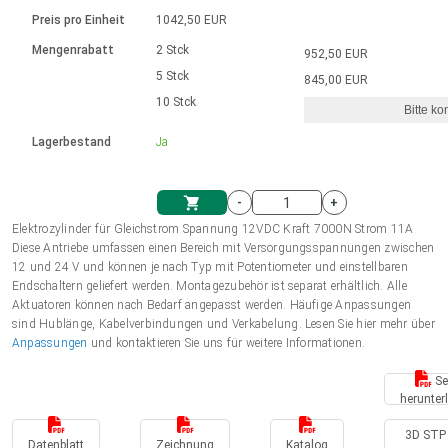
Sprache
Elektrozylinder
Ø12-43mm | 1-1800rpm | ≤ 2Nm
Steuerung 2-6 A
Bürstenlose Gleichstrommotoren
230 - 50 Hz | 110 - 60 Hz
Preis pro Einheit
1042,50 EUR
Synchron-Asynchron | für 1-4 Elektrozylinder
mit Planetengetriebe und internem
Gleichstrommotoren mit
Français (EUR)
Drehzahlregelung für die AIS-Serie
Mengenrabatt
2 Stck
952,50 EUR
Einheitssystem
Hubmagnete
Handsteuerung
Treiber
Schneckengetriebe und Bürsten
5 Stck
845,00 EUR
Italiano (EUR)
10 Stck
Synchron-Asynchron | für 1-4 Elektrozylinder
Ø 28-42| 1-1400 rpm | <= 290Ncm
Ø43-124mm | 31-425rpm | ≤ 41Nm
Bitte ko
VAT
Schaltnetzteil
Lagerbestand
Ja
Bürstenlose DC Motor Controller
Treiber für Gleichstrommotoren mit
Nederlands (EUR)
Schaltnetzteil
Bürsten Serie DPWM
-
+
Polski (EUR)
Elektrozylinder für Gleichstrom Spannung 12VDC Kraft 7000N Strom 11A
Einkaufswagen
Diese Antriebe umfassen einen Bereich mit Versorgungsspannungen zwischen
12 und 24 V und können je nach Typ mit Potentiometer und einstellbaren
Norsk (NOK)
Endschaltern geliefert werden. Montagezubehör ist separat erhältlich. Alle
Aktuatoren können nach Bedarf angepasst werden. Häufige Anpassungen
sind Hublänge, Kabelverbindungen und Verkabelung. Lesen Sie hier mehr über
Suomi (EUR)
Anpassungen
und kontaktieren Sie uns für weitere Informationen.
Se
herunter
Svenska (SEK)
3D STP 
Datenblatt
Zeichnung
Katalog