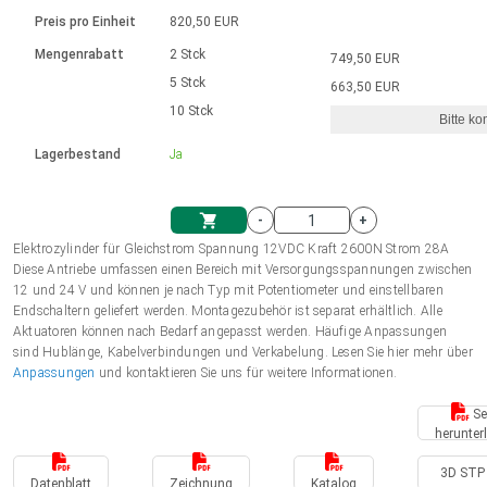
Sprache
Elektrozylinder
Ø12-43mm | 1-1800rpm | ≤ 2Nm
Steuerung 2-6 A
Bürstenlose Gleichstrommotoren
230 - 50 Hz | 110 - 60 Hz
Preis pro Einheit
820,50 EUR
Synchron-Asynchron | für 1-4 Elektrozylinder
mit Planetengetriebe und internem
Gleichstrommotoren mit
Français (EUR)
Drehzahlregelung für die AIS-Serie
Mengenrabatt
2 Stck
749,50 EUR
Einheitssystem
Hubmagnete
Handsteuerung
Treiber
Schneckengetriebe und Bürsten
5 Stck
663,50 EUR
Italiano (EUR)
10 Stck
Synchron-Asynchron | für 1-4 Elektrozylinder
Ø 28-42| 1-1400 rpm | <= 290Ncm
Ø43-124mm | 31-425rpm | ≤ 41Nm
Bitte ko
VAT
Schaltnetzteil
Lagerbestand
Ja
Bürstenlose DC Motor Controller
Treiber für Gleichstrommotoren mit
Nederlands (EUR)
Schaltnetzteil
Bürsten Serie DPWM
-
+
Polski (EUR)
Elektrozylinder für Gleichstrom Spannung 12VDC Kraft 2600N Strom 28A
Einkaufswagen
Diese Antriebe umfassen einen Bereich mit Versorgungsspannungen zwischen
12 und 24 V und können je nach Typ mit Potentiometer und einstellbaren
Norsk (NOK)
Endschaltern geliefert werden. Montagezubehör ist separat erhältlich. Alle
Aktuatoren können nach Bedarf angepasst werden. Häufige Anpassungen
sind Hublänge, Kabelverbindungen und Verkabelung. Lesen Sie hier mehr über
Suomi (EUR)
Anpassungen
und kontaktieren Sie uns für weitere Informationen.
Se
herunter
Svenska (SEK)
3D STP 
Datenblatt
Zeichnung
Katalog