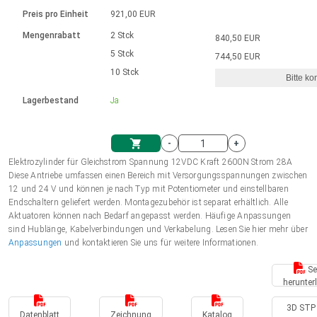
Sprache
Elektrozylinder
Ø12-43mm | 1-1800rpm | ≤ 2Nm
Steuerung 2-6 A
Bürstenlose Gleichstrommotoren
230 - 50 Hz | 110 - 60 Hz
Preis pro Einheit
921,00 EUR
Synchron-Asynchron | für 1-4 Elektrozylinder
mit Planetengetriebe und internem
Gleichstrommotoren mit
Français (EUR)
Drehzahlregelung für die AIS-Serie
Mengenrabatt
2 Stck
840,50 EUR
Einheitssystem
Hubmagnete
Handsteuerung
Treiber
Schneckengetriebe und Bürsten
5 Stck
744,50 EUR
Italiano (EUR)
10 Stck
Synchron-Asynchron | für 1-4 Elektrozylinder
Ø 28-42| 1-1400 rpm | <= 290Ncm
Ø43-124mm | 31-425rpm | ≤ 41Nm
Bitte ko
VAT
Schaltnetzteil
Lagerbestand
Ja
Bürstenlose DC Motor Controller
Treiber für Gleichstrommotoren mit
Nederlands (EUR)
Schaltnetzteil
Bürsten Serie DPWM
-
+
Polski (EUR)
Elektrozylinder für Gleichstrom Spannung 12VDC Kraft 2600N Strom 28A
Einkaufswagen
Diese Antriebe umfassen einen Bereich mit Versorgungsspannungen zwischen
12 und 24 V und können je nach Typ mit Potentiometer und einstellbaren
Norsk (NOK)
Endschaltern geliefert werden. Montagezubehör ist separat erhältlich. Alle
Aktuatoren können nach Bedarf angepasst werden. Häufige Anpassungen
sind Hublänge, Kabelverbindungen und Verkabelung. Lesen Sie hier mehr über
Suomi (EUR)
Anpassungen
und kontaktieren Sie uns für weitere Informationen.
Se
herunter
Svenska (SEK)
3D STP 
Datenblatt
Zeichnung
Katalog