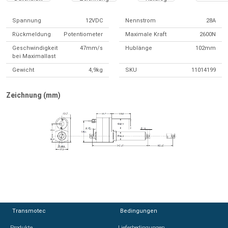
Spannung
12VDC
Nennstrom
28A
Rückmeldung
Potentiometer
Maximale Kraft
2600N
Geschwindigkeit
47mm/s
Hublänge
102mm
bei Maximallast
Gewicht
4,9kg
SKU
11014199
Zeichnung (mm)
Transmotec
Transmotec
Bedingungen
Bedingungen
Produkte
Produkte
Lieferbedingungen
Lieferbedingungen