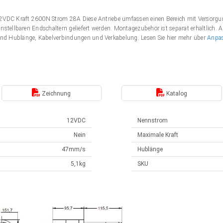
 12VDC Kraft 2600N Strom 28A Diese Antriebe umfassen einen Bereich mit Verso
nstellbaren Endschaltern geliefert werden. Montagezubehör ist separat erhältlich. 
nd Hublänge, Kabelverbindungen und Verkabelung. Lesen Sie hier mehr über
Anpa
Zeichnung
Katalog
12VDC
Nennstrom
Nein
Maximale Kraft
47mm/s
Hublänge
5,1kg
SKU