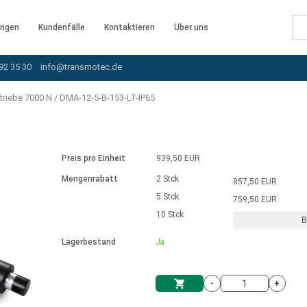
ngen
Kundenfälle
Kontaktieren
Über uns
92 35 30
info@transmotec.de
triebe 7000 N
/
DMA-12-5-B-153-LT-IP65
Preis pro Einheit
939,50 EUR
Mengenrabatt
2 Stck
857,50 EUR
5 Stck
759,50 EUR
10 Stck
B
rnem Treiber
Lagerbestand
Ja
-
+