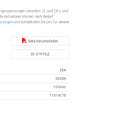
rgungsspannungen zwischen 12 und 24 V und
Alle Aktuatoren können nach Bedarf
ssungen
und kontaktieren Sie uns für weitere
Seite herunterladen
3D STP FILE
28A
2600N
153mm
11014170