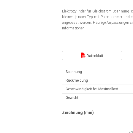
Elektrozylinder
Synchron-Asynchron | für 1-4 Elektrozylinder
Elektrozylinder für Gleichstrom Spannung
Français (EUR)
Handsteuerung
können je nach Typ mit Potentiometer und ei
Hubmagnete
angepasst werden. Häufige Anpassungen si
Synchron-Asynchron | für 1-4 Elektrozylinder
Informationen.
Italiano (EUR)
Schaltnetzteil
Nederlands (EUR)
Schaltnetzteil
Datenblatt
Polski (EUR)
Spannung
Rückmeldung
Norsk (NOK)
Geschwindigkeit bei Maximallast
Gewicht
Suomi (EUR)
Zeichnung (mm)
Svenska (SEK)