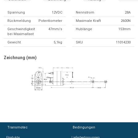
Spannung
12VDC
Nennstrom
28A
Rückmeldung
Potentiometer
Maximale Kraft
2600N
Geschwindigkeit
47mm/s
Hublänge
153mm
bei Maximallast
Gewicht
5,1kg
SKU
11014230
Zeichnung (mm)
Transmotec
Transmotec
Bedingungen
Bedingungen
Produkte
Produkte
Lieferbedingungen
Lieferbedingungen