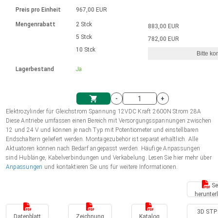
Sprache
Elektrozylinder
Ø12-43mm | 1-1800rpm | ≤ 2Nm
Steuerung 2-6 A
Bürstenlose Gleichstrommotoren
230 - 50 Hz | 110 - 60 Hz
Preis pro Einheit
967,00 EUR
Synchron-Asynchron | für 1-4 Elektrozylinder
mit Planetengetriebe und internem
Gleichstrommotoren mit
Français (EUR)
Drehzahlregelung für die AIS-Serie
Mengenrabatt
2 Stck
883,00 EUR
Einheitssystem
Hubmagnete
Handsteuerung
Treiber
Schneckengetriebe und Bürsten
5 Stck
782,00 EUR
Italiano (EUR)
10 Stck
Synchron-Asynchron | für 1-4 Elektrozylinder
Ø 28-42| 1-1400 rpm | <= 290Ncm
Ø43-124mm | 31-425rpm | ≤ 41Nm
Bitte ko
VAT
Schaltnetzteil
Lagerbestand
Ja
Bürstenlose DC Motor Controller
Treiber für Gleichstrommotoren mit
Nederlands (EUR)
Schaltnetzteil
Bürsten Serie DPWM
-
+
Polski (EUR)
Elektrozylinder für Gleichstrom Spannung 12VDC Kraft 2600N Strom 28A
Einkaufswagen
Diese Antriebe umfassen einen Bereich mit Versorgungsspannungen zwischen
12 und 24 V und können je nach Typ mit Potentiometer und einstellbaren
Norsk (NOK)
Endschaltern geliefert werden. Montagezubehör ist separat erhältlich. Alle
Aktuatoren können nach Bedarf angepasst werden. Häufige Anpassungen
sind Hublänge, Kabelverbindungen und Verkabelung. Lesen Sie hier mehr über
Suomi (EUR)
Anpassungen
und kontaktieren Sie uns für weitere Informationen.
Se
herunter
Svenska (SEK)
3D STP 
Datenblatt
Zeichnung
Katalog