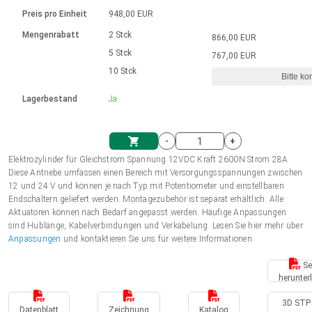
Sprache
Elektrozylinder
Ø12-43mm | 1-1800rpm | ≤ 2Nm
Steuerung 2-6 A
Bürstenlose Gleichstrommotoren
230 - 50 Hz | 110 - 60 Hz
Preis pro Einheit
948,00 EUR
Synchron-Asynchron | für 1-4 Elektrozylinder
mit Planetengetriebe und internem
Gleichstrommotoren mit
Français (EUR)
Drehzahlregelung für die AIS-Serie
Mengenrabatt
2 Stck
866,00 EUR
Einheitssystem
Hubmagnete
Handsteuerung
Treiber
Schneckengetriebe und Bürsten
5 Stck
767,00 EUR
Italiano (EUR)
10 Stck
Synchron-Asynchron | für 1-4 Elektrozylinder
Ø 28-42| 1-1400 rpm | <= 290Ncm
Ø43-124mm | 31-425rpm | ≤ 41Nm
Bitte ko
VAT
Schaltnetzteil
Lagerbestand
Ja
Bürstenlose DC Motor Controller
Treiber für Gleichstrommotoren mit
Nederlands (EUR)
Schaltnetzteil
Bürsten Serie DPWM
-
+
Polski (EUR)
Elektrozylinder für Gleichstrom Spannung 12VDC Kraft 2600N Strom 28A
Einkaufswagen
Diese Antriebe umfassen einen Bereich mit Versorgungsspannungen zwischen
12 und 24 V und können je nach Typ mit Potentiometer und einstellbaren
Norsk (NOK)
Endschaltern geliefert werden. Montagezubehör ist separat erhältlich. Alle
Aktuatoren können nach Bedarf angepasst werden. Häufige Anpassungen
sind Hublänge, Kabelverbindungen und Verkabelung. Lesen Sie hier mehr über
Suomi (EUR)
Anpassungen
und kontaktieren Sie uns für weitere Informationen.
Se
herunter
Svenska (SEK)
3D STP 
Datenblatt
Zeichnung
Katalog