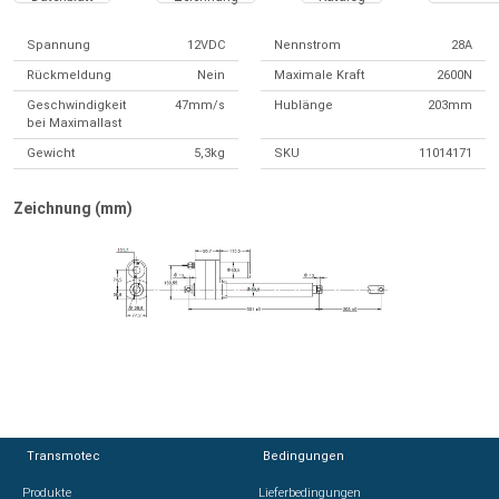
Spannung
12VDC
Nennstrom
28A
Rückmeldung
Nein
Maximale Kraft
2600N
Geschwindigkeit
47mm/s
Hublänge
203mm
bei Maximallast
Gewicht
5,3kg
SKU
11014171
Zeichnung (mm)
Transmotec
Transmotec
Bedingungen
Bedingungen
Produkte
Produkte
Lieferbedingungen
Lieferbedingungen