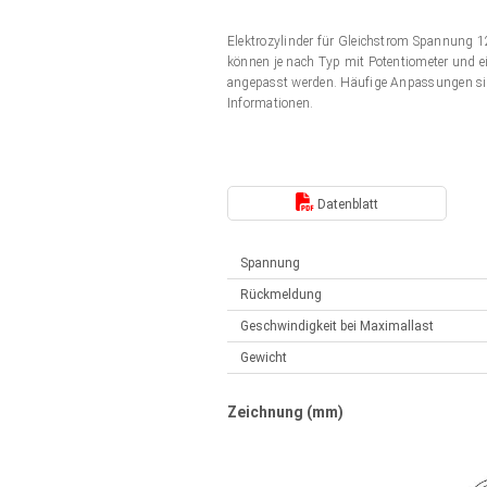
Elektrozylinder
Synchron-Asynchron | für 1-4 Elektrozylinder
Elektrozylinder für Gleichstrom Spannung
Français (EUR)
Handsteuerung
können je nach Typ mit Potentiometer und ei
Hubmagnete
angepasst werden. Häufige Anpassungen si
Synchron-Asynchron | für 1-4 Elektrozylinder
Informationen.
Italiano (EUR)
Schaltnetzteil
Nederlands (EUR)
Schaltnetzteil
Datenblatt
Polski (EUR)
Spannung
Rückmeldung
Norsk (NOK)
Geschwindigkeit bei Maximallast
Gewicht
Suomi (EUR)
Zeichnung (mm)
Svenska (SEK)