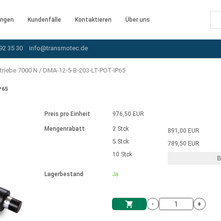
ngen
Kundenfälle
Kontaktieren
Über uns
92 35 30
info@transmotec.de
triebe 7000 N
/
DMA-12-5-B-203-LT-POT-IP65
P65
Preis pro Einheit
976,50 EUR
Mengenrabatt
2 Stck
891,00 EUR
5 Stck
789,50 EUR
10 Stck
B
rnem Treiber
Lagerbestand
Ja
-
+