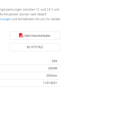
rgungsspannungen zwischen 12 und 24 V und
Alle Aktuatoren können nach Bedarf
ssungen
und kontaktieren Sie uns für weitere
Seite herunterladen
3D STP FILE
28A
2600N
203mm
11014231