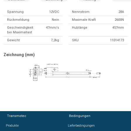
Spannung
12VDC
Nennstrom
28A
Rückmeldung
Nein
Maximale Kraft
2600N
Geschwindigkeit
47mm/s
Hublänge
457mm
bei Maximallast
Gewicht
7,2kg
SKU
11014173
Zeichnung (mm)
Transmotec
Transmotec
Bedingungen
Bedingungen
Produkte
Produkte
Lieferbedingungen
Lieferbedingungen