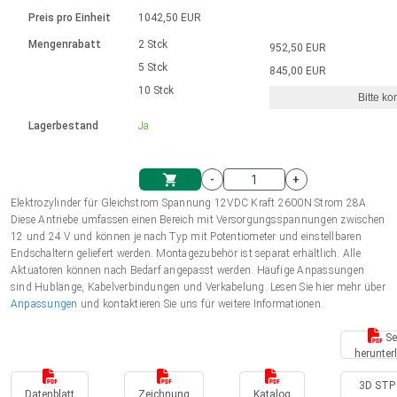
Sprache
Elektrozylinder
Ø12-43mm | 1-1800rpm | ≤ 2Nm
Steuerung 2-6 A
Bürstenlose Gleichstrommotoren
230 - 50 Hz | 110 - 60 Hz
Preis pro Einheit
1042,50 EUR
Synchron-Asynchron | für 1-4 Elektrozylinder
mit Planetengetriebe und internem
Gleichstrommotoren mit
Français (EUR)
Drehzahlregelung für die AIS-Serie
Mengenrabatt
2 Stck
952,50 EUR
Einheitssystem
Hubmagnete
Handsteuerung
Treiber
Schneckengetriebe und Bürsten
5 Stck
845,00 EUR
Italiano (EUR)
10 Stck
Synchron-Asynchron | für 1-4 Elektrozylinder
Ø 28-42| 1-1400 rpm | <= 290Ncm
Ø43-124mm | 31-425rpm | ≤ 41Nm
Bitte ko
VAT
Schaltnetzteil
Lagerbestand
Ja
Bürstenlose DC Motor Controller
Treiber für Gleichstrommotoren mit
Nederlands (EUR)
Schaltnetzteil
Bürsten Serie DPWM
-
+
Polski (EUR)
Elektrozylinder für Gleichstrom Spannung 12VDC Kraft 2600N Strom 28A
Einkaufswagen
Diese Antriebe umfassen einen Bereich mit Versorgungsspannungen zwischen
12 und 24 V und können je nach Typ mit Potentiometer und einstellbaren
Norsk (NOK)
Endschaltern geliefert werden. Montagezubehör ist separat erhältlich. Alle
Aktuatoren können nach Bedarf angepasst werden. Häufige Anpassungen
sind Hublänge, Kabelverbindungen und Verkabelung. Lesen Sie hier mehr über
Suomi (EUR)
Anpassungen
und kontaktieren Sie uns für weitere Informationen.
Se
herunter
Svenska (SEK)
3D STP 
Datenblatt
Zeichnung
Katalog