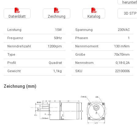
herunter
3D STP 
Datenblatt
Zeichnung
Katalog
Leistung
15W
Spannung
230VAC
Frequenz
50Hz
Phasen
1
Nenndrehzahl
1200rpm
Nennmoment
130 mNm
Type
Größe
70x70mm
Profil
Quadrat
Nennstrom
0,18-0,2A
Gewicht
1,1kg
SKU
22100006
Zeichnung (mm)