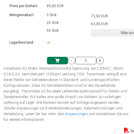
Sprache
Elektrozylinder
Ø12-43mm | 1-1800rpm | ≤ 2Nm
Steuerung 2-6 A
Bürstenlose Gleichstrommotoren
230 - 50 Hz | 110 - 60 Hz
Preis pro Einheit
89,00 EUR
Synchron-Asynchron | für 1-4 Elektrozylinder
mit Planetengetriebe und internem
Gleichstrommotoren mit
Français (EUR)
Drehzahlregelung für die AIS-Serie
Mengenrabatt
5 Stck
73,50 EUR
Einheitssystem
Hubmagnete
Handsteuerung
Treiber
Schneckengetriebe und Bürsten
25 Stck
63,00 EUR
Italiano (EUR)
50 Stck
Synchron-Asynchron | für 1-4 Elektrozylinder
Ø 28-42| 1-1400 rpm | <= 290Ncm
Ø43-124mm | 31-425rpm | ≤ 41Nm
Bitte ko
VAT
Schaltnetzteil
Lagerbestand
Ja
Bürstenlose DC Motor Controller
Treiber für Gleichstrommotoren mit
Nederlands (EUR)
Schaltnetzteil
Bürsten Serie DPWM
-
+
Polski (EUR)
Induktions AC Motor, Wechselstrommotor Spannung von 230VAC , Strom
Einkaufswagen
0,18-0,2A, Nenndrehzahl 1200rpm Leistung 15W. Transmotec verkauft eine
breite Palette von Getriebemotoren in Standard- und kundenspezifischen
Norsk (NOK)
Konfigurationen. Diese AC-Getriebemotoren sind für den Dauerbetrieb
ausgelegt. Transmotec ist die ideale Lieferantenquelle speziell für Geräte- und
Gerätehersteller. Wir halten eine große Anzahl von Motoren zur sofortigen
Suomi (EUR)
Lieferung auf Lager. Alle Motoren können auf Anfrage angepasst werden.
Übliche Anpassungen sind Wellenabmessungen, Kabelverbindungen und
Verkabelung. Lesen Sie hier mehr über
Anpassungen
und kontaktieren Sie uns
für weitere Informationen.
Svenska (SEK)
Se