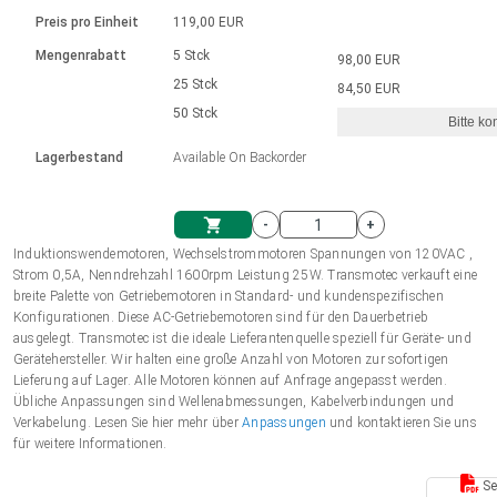
Sprache
Elektrozylinder
Ø12-43mm | 1-1800rpm | ≤ 2Nm
Steuerung 2-6 A
Bürstenlose Gleichstrommotoren
230 - 50 Hz | 110 - 60 Hz
Preis pro Einheit
119,00 EUR
Synchron-Asynchron | für 1-4 Elektrozylinder
mit Planetengetriebe und internem
Gleichstrommotoren mit
Français (EUR)
Drehzahlregelung für die AIS-Serie
Mengenrabatt
5 Stck
98,00 EUR
Einheitssystem
Hubmagnete
Handsteuerung
Treiber
Schneckengetriebe und Bürsten
25 Stck
84,50 EUR
Italiano (EUR)
50 Stck
Synchron-Asynchron | für 1-4 Elektrozylinder
Ø 28-42| 1-1400 rpm | <= 290Ncm
Ø43-124mm | 31-425rpm | ≤ 41Nm
Bitte ko
VAT
Schaltnetzteil
Lagerbestand
Available On Backorder
Bürstenlose DC Motor Controller
Treiber für Gleichstrommotoren mit
Nederlands (EUR)
Schaltnetzteil
Bürsten Serie DPWM
-
+
Polski (EUR)
Induktionswendemotoren, Wechselstrommotoren Spannungen von 120VAC ,
Einkaufswagen
Strom 0,5A, Nenndrehzahl 1600rpm Leistung 25W. Transmotec verkauft eine
breite Palette von Getriebemotoren in Standard- und kundenspezifischen
Norsk (NOK)
Konfigurationen. Diese AC-Getriebemotoren sind für den Dauerbetrieb
ausgelegt. Transmotec ist die ideale Lieferantenquelle speziell für Geräte- und
Gerätehersteller. Wir halten eine große Anzahl von Motoren zur sofortigen
Suomi (EUR)
Lieferung auf Lager. Alle Motoren können auf Anfrage angepasst werden.
Übliche Anpassungen sind Wellenabmessungen, Kabelverbindungen und
Verkabelung. Lesen Sie hier mehr über
Anpassungen
und kontaktieren Sie uns
für weitere Informationen.
Svenska (SEK)
Se