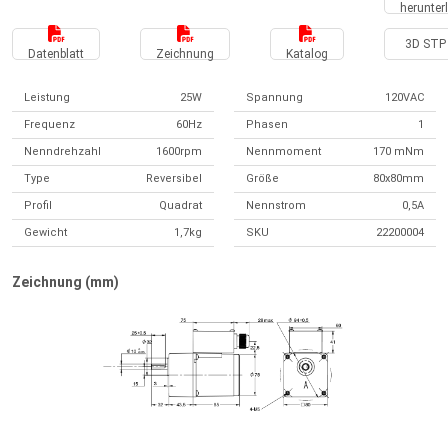
herunter
3D STP 
Datenblatt
Zeichnung
Katalog
Leistung
25W
Spannung
120VAC
Frequenz
60Hz
Phasen
1
Nenndrehzahl
1600rpm
Nennmoment
170 mNm
Type
Reversibel
Größe
80x80mm
Profil
Quadrat
Nennstrom
0,5A
Gewicht
1,7kg
SKU
22200004
Zeichnung (mm)