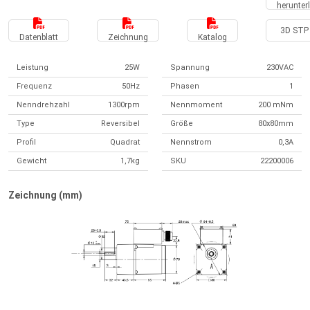
herunter
3D STP 
Datenblatt
Zeichnung
Katalog
Leistung
25W
Spannung
230VAC
Frequenz
50Hz
Phasen
1
Nenndrehzahl
1300rpm
Nennmoment
200 mNm
Type
Reversibel
Größe
80x80mm
Profil
Quadrat
Nennstrom
0,3A
Gewicht
1,7kg
SKU
22200006
Zeichnung (mm)