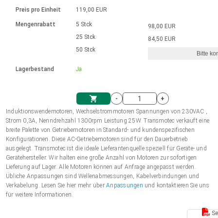
Sprache
Elektrozylinder
Ø12-43mm | 1-1800rpm | ≤ 2Nm
Steuerung 2-6 A
Bürstenlose Gleichstrommotoren
230 - 50 Hz | 110 - 60 Hz
Preis pro Einheit
119,00 EUR
Synchron-Asynchron | für 1-4 Elektrozylinder
mit Planetengetriebe und internem
Gleichstrommotoren mit
Français (EUR)
Drehzahlregelung für die AIS-Serie
Mengenrabatt
5 Stck
98,00 EUR
Einheitssystem
Hubmagnete
Handsteuerung
Treiber
Schneckengetriebe und Bürsten
25 Stck
84,50 EUR
Italiano (EUR)
50 Stck
Synchron-Asynchron | für 1-4 Elektrozylinder
Ø 28-42| 1-1400 rpm | <= 290Ncm
Ø43-124mm | 31-425rpm | ≤ 41Nm
Bitte ko
VAT
Schaltnetzteil
Lagerbestand
Ja
Bürstenlose DC Motor Controller
Treiber für Gleichstrommotoren mit
Nederlands (EUR)
Schaltnetzteil
Bürsten Serie DPWM
-
+
Polski (EUR)
Induktionswendemotoren, Wechselstrommotoren Spannungen von 230VAC ,
Einkaufswagen
Strom 0,3A, Nenndrehzahl 1300rpm Leistung 25W. Transmotec verkauft eine
breite Palette von Getriebemotoren in Standard- und kundenspezifischen
Norsk (NOK)
Konfigurationen. Diese AC-Getriebemotoren sind für den Dauerbetrieb
ausgelegt. Transmotec ist die ideale Lieferantenquelle speziell für Geräte- und
Gerätehersteller. Wir halten eine große Anzahl von Motoren zur sofortigen
Suomi (EUR)
Lieferung auf Lager. Alle Motoren können auf Anfrage angepasst werden.
Übliche Anpassungen sind Wellenabmessungen, Kabelverbindungen und
Verkabelung. Lesen Sie hier mehr über
Anpassungen
und kontaktieren Sie uns
für weitere Informationen.
Svenska (SEK)
Se