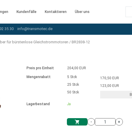
ngen
Kundenfälle
Kontaktieren
Über uns
92 35 30
info@transmotec.de
iber für bürstenlose Gleichstrommotoren
/
BR2838-12
Preis pro Einheit
204,00 EUR
Mengenrabatt
5 Stck
170,50 EUR
25 Stck
123,00 EUR
50 Stck
B
rnem Treiber
Lagerbestand
Ja
-
+