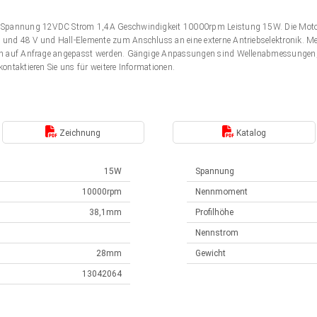
r Spannung 12VDC Strom 1,4A Geschwindigkeit 10000rpm Leistung 15W. Die Moto
nd 48 V und Hall-Elemente zum Anschluss an eine externe Antriebselektronik. M
en auf Anfrage angepasst werden. Gängige Anpassungen sind Wellenabmessungen
ontaktieren Sie uns für weitere Informationen.
Zeichnung
Katalog
15W
Spannung
10000rpm
Nennmoment
38,1mm
Profilhöhe
Nennstrom
28mm
Gewicht
13042064