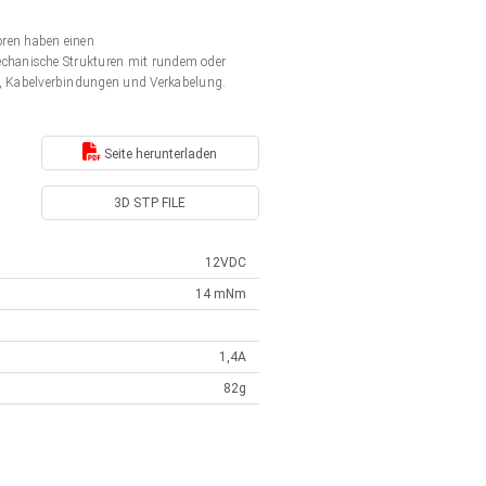
ren haben einen
echanische Strukturen mit rundem oder
, Kabelverbindungen und Verkabelung.
Seite herunterladen
3D STP FILE
12VDC
14 mNm
1,4A
82g