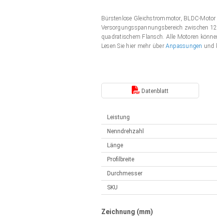
Elektrozylinder
Synchron-Asynchron | für 1-4 Elektrozylinder
Bürstenlose Gleichstrommotor, BLDC-Moto
Français (EUR)
Handsteuerung
Versorgungsspannungsbereich zwischen 12 u
Hubmagnete
quadratischem Flansch. Alle Motoren könn
Synchron-Asynchron | für 1-4 Elektrozylinder
Lesen Sie hier mehr über
Anpassungen
und k
Italiano (EUR)
Schaltnetzteil
Nederlands (EUR)
Schaltnetzteil
Datenblatt
Polski (EUR)
Leistung
Nenndrehzahl
Norsk (NOK)
Länge
Profilbreite
Suomi (EUR)
Durchmesser
SKU
Svenska (SEK)
Zeichnung (mm)