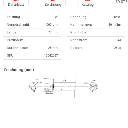
3D STP 
Datenblatt
Zeichnung
Katalog
Leistung
21W
Spannung
24VDC
Nenndrehzahl
4000rpm
Nennmoment
50 mNm
Länge
77mm
Profilhöhe
Profilbreite
Nennstrom
1,4A
Durchmesser
28mm
Gewicht
280g
SKU
13042067
Zeichnung (mm)