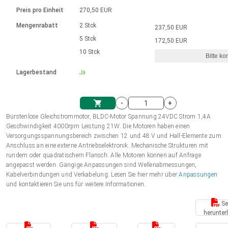
Sprache
Elektrozylinder
Ø12-43mm | 1-1800rpm | ≤ 2Nm
Steuerung 2-6 A
Bürstenlose Gleichstrommotoren
230 - 50 Hz | 110 - 60 Hz
Preis pro Einheit
270,50 EUR
Synchron-Asynchron | für 1-4 Elektrozylinder
mit Planetengetriebe und internem
Gleichstrommotoren mit
Français (EUR)
Drehzahlregelung für die AIS-Serie
Mengenrabatt
2 Stck
237,50 EUR
Einheitssystem
Hubmagnete
Handsteuerung
Treiber
Schneckengetriebe und Bürsten
5 Stck
172,50 EUR
Italiano (EUR)
10 Stck
Synchron-Asynchron | für 1-4 Elektrozylinder
Ø 28-42| 1-1400 rpm | <= 290Ncm
Ø43-124mm | 31-425rpm | ≤ 41Nm
Bitte ko
VAT
Schaltnetzteil
Lagerbestand
Ja
Bürstenlose DC Motor Controller
Treiber für Gleichstrommotoren mit
Nederlands (EUR)
Schaltnetzteil
Bürsten Serie DPWM
-
+
Polski (EUR)
Bürstenlose Gleichstrommotor, BLDC-Motor Spannung 24VDC Strom 1,4A
Einkaufswagen
Geschwindigkeit 4000rpm Leistung 21W. Die Motoren haben einen
Versorgungsspannungsbereich zwischen 12 und 48 V und Hall-Elemente zum
Norsk (NOK)
Anschluss an eine externe Antriebselektronik. Mechanische Strukturen mit
rundem oder quadratischem Flansch. Alle Motoren können auf Anfrage
angepasst werden. Gängige Anpassungen sind Wellenabmessungen,
Suomi (EUR)
Kabelverbindungen und Verkabelung. Lesen Sie hier mehr über
Anpassungen
und kontaktieren Sie uns für weitere Informationen.
Se
Svenska (SEK)
herunter