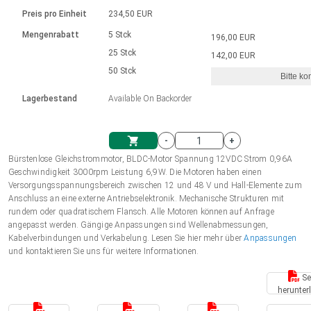
Sprache
Elektrozylinder
Ø12-43mm | 1-1800rpm | ≤ 2Nm
Steuerung 2-6 A
Bürstenlose Gleichstrommotoren
230 - 50 Hz | 110 - 60 Hz
Preis pro Einheit
234,50 EUR
Synchron-Asynchron | für 1-4 Elektrozylinder
mit Planetengetriebe und internem
Gleichstrommotoren mit
Français (EUR)
Drehzahlregelung für die AIS-Serie
Mengenrabatt
5 Stck
196,00 EUR
Einheitssystem
Hubmagnete
Handsteuerung
Treiber
Schneckengetriebe und Bürsten
25 Stck
142,00 EUR
Italiano (EUR)
50 Stck
Synchron-Asynchron | für 1-4 Elektrozylinder
Ø 28-42| 1-1400 rpm | <= 290Ncm
Ø43-124mm | 31-425rpm | ≤ 41Nm
Bitte ko
VAT
Schaltnetzteil
Lagerbestand
Available On Backorder
Bürstenlose DC Motor Controller
Treiber für Gleichstrommotoren mit
Nederlands (EUR)
Schaltnetzteil
Bürsten Serie DPWM
-
+
Polski (EUR)
Bürstenlose Gleichstrommotor, BLDC-Motor Spannung 12VDC Strom 0,96A
Einkaufswagen
Geschwindigkeit 3000rpm Leistung 6,9W. Die Motoren haben einen
Versorgungsspannungsbereich zwischen 12 und 48 V und Hall-Elemente zum
Norsk (NOK)
Anschluss an eine externe Antriebselektronik. Mechanische Strukturen mit
rundem oder quadratischem Flansch. Alle Motoren können auf Anfrage
angepasst werden. Gängige Anpassungen sind Wellenabmessungen,
Suomi (EUR)
Kabelverbindungen und Verkabelung. Lesen Sie hier mehr über
Anpassungen
und kontaktieren Sie uns für weitere Informationen.
Se
Svenska (SEK)
herunter