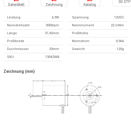
3D STP 
Datenblatt
Zeichnung
Katalog
Leistung
6,9W
Spannung
12VDC
Nenndrehzahl
3000rpm
Nennmoment
22 mNm
Länge
37,45mm
Profilhöhe
Profilbreite
Nennstrom
0,96A
Durchmesser
33mm
Gewicht
120g
SKU
13042068
Zeichnung (mm)