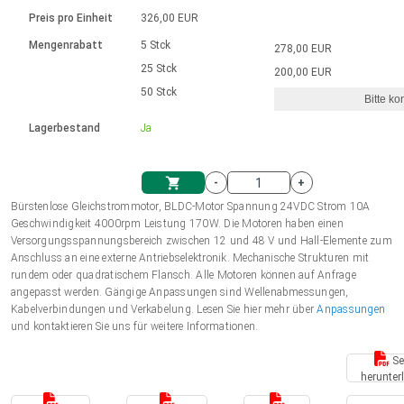
Sprache
Elektrozylinder
Ø12-43mm | 1-1800rpm | ≤ 2Nm
Steuerung 2-6 A
Bürstenlose Gleichstrommotoren
230 - 50 Hz | 110 - 60 Hz
Preis pro Einheit
326,00 EUR
Synchron-Asynchron | für 1-4 Elektrozylinder
mit Planetengetriebe und internem
Gleichstrommotoren mit
Français (EUR)
Drehzahlregelung für die AIS-Serie
Mengenrabatt
5 Stck
278,00 EUR
Einheitssystem
Hubmagnete
Handsteuerung
Treiber
Schneckengetriebe und Bürsten
25 Stck
200,00 EUR
Italiano (EUR)
50 Stck
Synchron-Asynchron | für 1-4 Elektrozylinder
Ø 28-42| 1-1400 rpm | <= 290Ncm
Ø43-124mm | 31-425rpm | ≤ 41Nm
Bitte ko
VAT
Schaltnetzteil
Lagerbestand
Ja
Bürstenlose DC Motor Controller
Treiber für Gleichstrommotoren mit
Nederlands (EUR)
Schaltnetzteil
Bürsten Serie DPWM
-
+
Polski (EUR)
Bürstenlose Gleichstrommotor, BLDC-Motor Spannung 24VDC Strom 10A
Einkaufswagen
Geschwindigkeit 4000rpm Leistung 170W. Die Motoren haben einen
Versorgungsspannungsbereich zwischen 12 und 48 V und Hall-Elemente zum
Norsk (NOK)
Anschluss an eine externe Antriebselektronik. Mechanische Strukturen mit
rundem oder quadratischem Flansch. Alle Motoren können auf Anfrage
angepasst werden. Gängige Anpassungen sind Wellenabmessungen,
Suomi (EUR)
Kabelverbindungen und Verkabelung. Lesen Sie hier mehr über
Anpassungen
und kontaktieren Sie uns für weitere Informationen.
Se
Svenska (SEK)
herunter