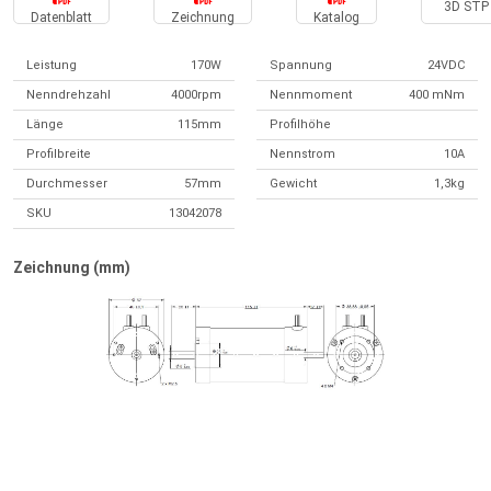
3D STP 
Datenblatt
Zeichnung
Katalog
Leistung
170W
Spannung
24VDC
Nenndrehzahl
4000rpm
Nennmoment
400 mNm
Länge
115mm
Profilhöhe
Profilbreite
Nennstrom
10A
Durchmesser
57mm
Gewicht
1,3kg
SKU
13042078
Zeichnung (mm)