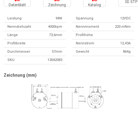
3D STP 
Datenblatt
Zeichnung
Katalog
Leistung
94W
Spannung
12VDC
Nenndrehzahl
4000rpm
Nennmoment
220 mNm
Länge
73,6mm
Profilhöhe
Profilbreite
Nennstrom
12,43A
Durchmesser
57mm
Gewicht
864g
SKU
13042083
Zeichnung (mm)