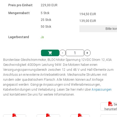
Sprache
Elektrozylinder
Ø12-43mm | 1-1800rpm | ≤ 2Nm
Steuerung 2-6 A
Bürstenlose Gleichstrommotoren
230 - 50 Hz | 110 - 60 Hz
Preis pro Einheit
229,00 EUR
Synchron-Asynchron | für 1-4 Elektrozylinder
mit Planetengetriebe und internem
Gleichstrommotoren mit
Français (EUR)
Drehzahlregelung für die AIS-Serie
Mengenrabatt
5 Stck
194,50 EUR
Einheitssystem
Hubmagnete
Handsteuerung
Treiber
Schneckengetriebe und Bürsten
25 Stck
139,00 EUR
Italiano (EUR)
50 Stck
Synchron-Asynchron | für 1-4 Elektrozylinder
Ø 28-42| 1-1400 rpm | <= 290Ncm
Ø43-124mm | 31-425rpm | ≤ 41Nm
Bitte ko
VAT
Schaltnetzteil
Lagerbestand
Ja
Bürstenlose DC Motor Controller
Treiber für Gleichstrommotoren mit
Nederlands (EUR)
Schaltnetzteil
Bürsten Serie DPWM
-
+
Polski (EUR)
Bürstenlose Gleichstrommotor, BLDC-Motor Spannung 12VDC Strom 12,43A
Einkaufswagen
Geschwindigkeit 4000rpm Leistung 94W. Die Motoren haben einen
Versorgungsspannungsbereich zwischen 12 und 48 V und Hall-Elemente zum
Norsk (NOK)
Anschluss an eine externe Antriebselektronik. Mechanische Strukturen mit
rundem oder quadratischem Flansch. Alle Motoren können auf Anfrage
angepasst werden. Gängige Anpassungen sind Wellenabmessungen,
Suomi (EUR)
Kabelverbindungen und Verkabelung. Lesen Sie hier mehr über
Anpassungen
und kontaktieren Sie uns für weitere Informationen.
Se
Svenska (SEK)
herunter