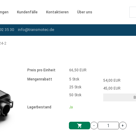
ngen
Kundenfälle
Kontaktieren
Über uns
92 35 30
info@transmotec.de
24-2
Preis pro Einheit
66,50 EUR
Mengenrabatt
5 Stck
54,00 EUR
25 Stck
45,00 EUR
50 Stck
B
rnem Treiber
Lagerbestand
Ja
-
+