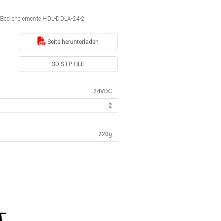
r Bedienelemente HDL-DDLA-24-2
Seite herunterladen
3D STP FILE
24VDC
2
220g