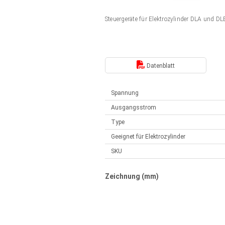
Elektrozylinder
Synchron-Asynchron | für 1-4 Elektrozylinder
Steuergeräte für Elektrozylinder DLA und 
Français (EUR)
Handsteuerung
Hubmagnete
Synchron-Asynchron | für 1-4 Elektrozylinder
Italiano (EUR)
Schaltnetzteil
Datenblatt
Nederlands (EUR)
Schaltnetzteil
Spannung
Ausgangsstrom
Polski (EUR)
Type
Geeignet für Elektrozylinder
Norsk (NOK)
SKU
Suomi (EUR)
Zeichnung (mm)
Svenska (SEK)