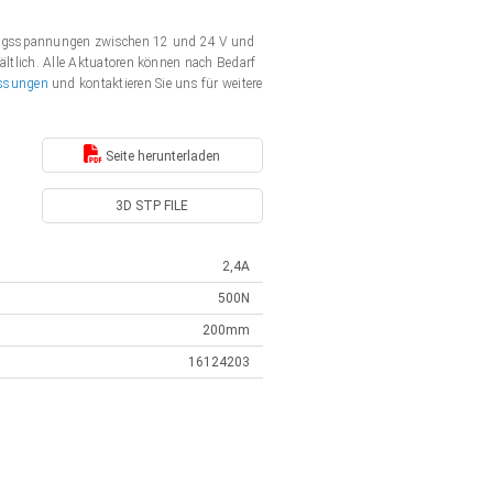
gungsspannungen zwischen 12 und 24 V und
ältlich. Alle Aktuatoren können nach Bedarf
ssungen
und kontaktieren Sie uns für weitere
Seite herunterladen
3D STP FILE
2,4A
500N
200mm
16124203