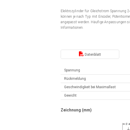
Elektrozylinder
Synchron-Asynchron | für 1-4 Elektrozylinder
Elektrozylinder für Gleichstrom Spannung
Français (EUR)
Handsteuerung
können je nach Typ mit Encoder, Potentiomet
Hubmagnete
angepasst werden. Häufige Anpassungen si
Synchron-Asynchron | für 1-4 Elektrozylinder
Informationen.
Italiano (EUR)
Schaltnetzteil
Nederlands (EUR)
Schaltnetzteil
Datenblatt
Polski (EUR)
Spannung
Rückmeldung
Norsk (NOK)
Geschwindigkeit bei Maximallast
Gewicht
Suomi (EUR)
Zeichnung (mm)
Svenska (SEK)