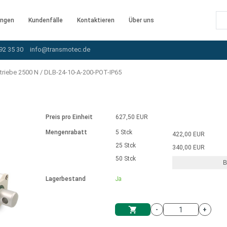
ngen
Kundenfälle
Kontaktieren
Über uns
92 35 30
info@transmotec.de
triebe 2500 N
/
DLB-24-10-A-200-POT-IP65
Preis pro Einheit
627,50 EUR
Mengenrabatt
5 Stck
422,00 EUR
25 Stck
340,00 EUR
50 Stck
B
rnem Treiber
Lagerbestand
Ja
-
+