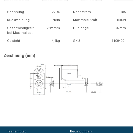
Spannung
12VDC
Nennstrom
18A
Rückmeldung
Nein
Maximale Kraft
1500N
Geschwindigkeit
28mm/s
Hublänge
102mm
bei Maximallast
Gewicht
4,4kg
SKU
11004001
Zeichnung (mm)
Transmotec
Transmotec
Bedingungen
Bedingungen