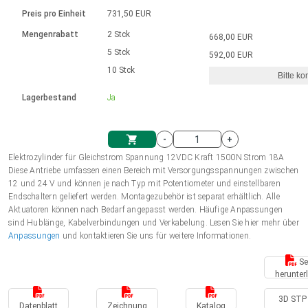
Sprache
Elektrozylinder
Ø12-43mm | 1-1800rpm | ≤ 2Nm
Steuerung 2-6 A
Bürstenlose Gleichstrommotoren
230 - 50 Hz | 110 - 60 Hz
Preis pro Einheit
731,50 EUR
Synchron-Asynchron | für 1-4 Elektrozylinder
mit Planetengetriebe und internem
Gleichstrommotoren mit
Français (EUR)
Drehzahlregelung für die AIS-Serie
Mengenrabatt
2 Stck
668,00 EUR
Einheitssystem
Hubmagnete
Handsteuerung
Treiber
Schneckengetriebe und Bürsten
5 Stck
592,00 EUR
Italiano (EUR)
10 Stck
Synchron-Asynchron | für 1-4 Elektrozylinder
Ø 28-42| 1-1400 rpm | <= 290Ncm
Ø43-124mm | 31-425rpm | ≤ 41Nm
Bitte ko
VAT
Schaltnetzteil
Lagerbestand
Ja
Bürstenlose DC Motor Controller
Treiber für Gleichstrommotoren mit
Nederlands (EUR)
Schaltnetzteil
Bürsten Serie DPWM
-
+
Polski (EUR)
Elektrozylinder für Gleichstrom Spannung 12VDC Kraft 1500N Strom 18A
Einkaufswagen
Diese Antriebe umfassen einen Bereich mit Versorgungsspannungen zwischen
12 und 24 V und können je nach Typ mit Potentiometer und einstellbaren
Norsk (NOK)
Endschaltern geliefert werden. Montagezubehör ist separat erhältlich. Alle
Aktuatoren können nach Bedarf angepasst werden. Häufige Anpassungen
sind Hublänge, Kabelverbindungen und Verkabelung. Lesen Sie hier mehr über
Suomi (EUR)
Anpassungen
und kontaktieren Sie uns für weitere Informationen.
Se
herunter
Svenska (SEK)
3D STP 
Datenblatt
Zeichnung
Katalog