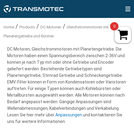
MENÜ
Produkte
AC-GETRIEBEMOTOREN
BÜRSTENLOSE DC-MOTOREN
DC-MOTOREN
SCHRITTMOTOREN
ELEKTROZYLINDER
HUBMAGNETE
SCHALTNETZTEIL
DE
EINHEITSSYSTEM
VAT
/
/
/
Produkte
Drehbewegung
0
Home
Products
DC-Motoren
Gleichstrommotoren mit
Planetengetriebe und Bürsten
English - USA & Canada (USD)
Metric
AC-Standard-
Externer Treiber für bürstenlose
Bürstenlose Gleichstrommotoren
Schrittmotoren 0,9 Grad Kabel
Offene bauform
Schaltnetzteil
Anpassungen
AC-Getriebemotoren
Preis inkl. MwSt.
DC Motoren, Gleichstrommotoren mit Planetengetriebe. Die
Getriebemotorennsmote
Gleichstrommotoren
ohne Getriebe
Haltemoment 0.05-1.80 Nm
Motoren haben einen Spannungsbereich zwischen 2-36V und
English - EU-country (EUR)
Rohr
Kundenfälle
Bürstenlose DC-motoren
Imperial
Preis exkl. MwSt.
12-48V | 1800-10,000rpm | ≤ 2Nm
2-36V | 2000-24,000rpm | ≤ 2Nm
Mit Kabelverbindung
können je nach Typ mit oder ohne Getriebe und Encoder
AC-Umkehrgetriebemotoren
geliefert werden. Bestehende Getriebetypen sind
(Ohne Getriebe)
(Ohne Getriebe)
Schrittmotoren 1,8 Grad Stecker
English - Non EU-country (USD)
Planetengetriebe, Stirnrad Getriebe und Schneckengetriebe.
110-230V | 1200-1550 rpm | ≤ 930 mNm
Selbsthaltemagnet
Kontaktieren
DC-Motoren
EMV-Filter können in Form von Kondensatoren oder Varistoren
Gleichstrommotoren mit
Gleichstrommotoren mit
Reversibel
auftreten. Für einige Typen können auch Kohlebürsten oder
Planetengetriebe und Bürsten
Planetengetriebe und Bürsten
Schrittmotoren 1,8 Grad Kabel
Dansk (DKK)
Metallbürsten ausgewählt werden. Alle Motoren können nach
Elektro Haftmagnete
AC-Getriebemotoren mit
Über uns
Schrittmotoren
Bedarf angepasst werden. Gängige Anpassungen sind
Ø12-124mm | 2-2750rpm | ≤ 18Nm
Ø12-124mm | 2-2750rpm | ≤ 18Nm
Haltemoment 0.02-3.00 Nm
einstellbarer Drehzahl
Wellenabmessungen, Kabelverbindungen und Verkabelung.
Deutsch (EUR)
Mit Kontaktverbindung
Halterungen
Bürstenlose DC Motoren BT
Gleichstrommotoren mit
Lesen Sie hier mehr über
Anpassungen
und kontaktieren Sie
Lineare Bewegung
Drehzahlregler für
uns für weitere Informationen.
integriertem Steuerung
Stirnradbürsten
Schrittmotorsteuerung
Wechselstrommotoren
Español (EUR)
Steuerkästen